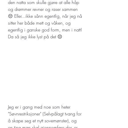
den natta som skulle gjøre at alle håp 
og drømmer revner og raser sammen 
😔 Eller...ikke sånn egentlig, når jeg nå 
sitter her både mett og våken, og 
egentlig i ganske god form, men i natt! 
Da så jeg ikke lyst på det 😔
Jeg er i gang med noe som heter 
"Søvnrestriksjoner" (Selvpålagt tvang for 
å skape seg et nytt sovemønster), og 
en ting man skal gjennomføre der, er 