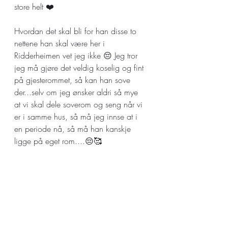
store helt ❤️
Hvordan det skal bli for han disse to 
nettene han skal være her i 
Ridderheimen vet jeg ikke 😔 Jeg tror 
jeg må gjøre det veldig koselig og fint 
på gjesterommet, så kan han sove 
der...selv om jeg ønsker aldri så mye 
at vi skal dele soverom og seng når vi 
er i samme hus, så må jeg innse at i 
en periode nå, så må han kanskje 
ligge på eget rom....😔🥰