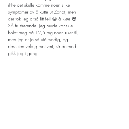
ikke det skulle komme noen slike 
symptomer av å kutte ut Zonat, men 
der tok jeg altså litt feil 😔 å kløe 😳 
SÅ frustrerende! Jeg burde kanskje 
holdt meg på 12,5 mg noen uker til, 
men jeg er jo så utålmodig, og 
dessuten veldig motivert, så dermed 
gikk jeg i gang!