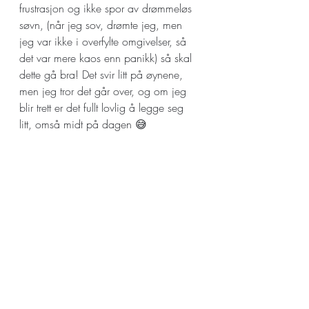
frustrasjon og ikke spor av drømmeløs 
søvn, (når jeg sov, drømte jeg, men 
jeg var ikke i overfylte omgivelser, så 
det var mere kaos enn panikk) så skal 
dette gå bra! Det svir litt på øynene, 
men jeg tror det går over, og om jeg 
blir trett er det fullt lovlig å legge seg 
litt, omså midt på dagen 😅