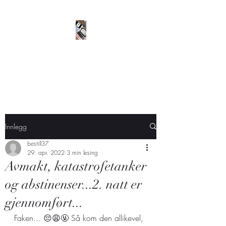
Husgudinnen, Org nr
937648243.
Designer ditt drømmeplagg!
Innlegg
bestill37
29. apr. 2022
3 min lesing
Avmakt, katastrofetanker
og abstinenser...2. natt er
gjennomført...
Faken... 😔😩🤬 Så kom den allikevel, 