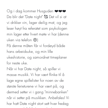
Og i dag kommer Husguden ❤️❤️❤️ 
Da blir det "Date night" 🥰 Det vil si at 
vi drikker vin, lager deilig mat, og jeg 
leser høyt fra referatet som psykologen 
min lager etter hvert møte vi har (denne 
uken via telefon 😍)
På denne måten får vi fordøyd både 
hans arbeidsuke, og min lille 
ukeshistorie, og samordnet timeplaner 
for neste uke. 
Når vi har Date night, så spiller vi 
masse musikk. Vi har vært flinke til å 
lage egne spillelister for noen av de 
største ferieturene vi har vært på, og 
dermed setter vi i gang "minnebanken" 
når vi setter på musikken. Anbefales! Vi 
har hatt Date night stort sett hver fredag 