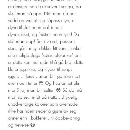
at dersom man ikke sover i senga, da 
skal man stå opp! Når man da har 
vridd og vrengt seg såpass mye, at 
dyna til slutt er en ball inne i 
dynetrekket, og frustrasjonen tyter! Da 
står man opp! Ser i været, pusker i 
stua, går i ring, drikker litt vann, tenker 
alle mulige slags "katastrofetanker" om 
at dette kommer aldri til å gå bra, dette 
klarer jeg ikke, og kryper til sengs 
igjen....Heres....man blir ganske matt 
etter noen timer 😳 Og hva annet blir 
man? jo, man blir sulten 😳 Så da må 
man spise...midt på natta....fryktelig 
unødvendige kalorier som overhode 
ikke har noen steder å gjøre av seg 
annet enn i bukfettet...til oppbevaring 
og hevelse 😅