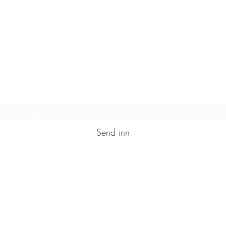
Abonneringsskjema
Send inn
91663604