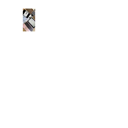
Husgudinnen, Org nr 937648243
Designer ditt drømmeplagg!
Home
Butikk
Blogg