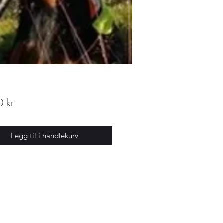
Pris
 kr
Legg til i handlekurv