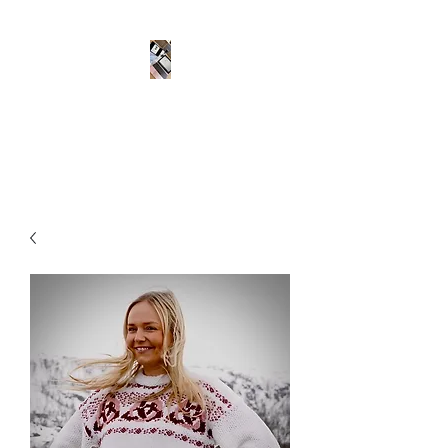
Husgudinnen, Org nr
937648243.
Designer ditt drømmeplagg!