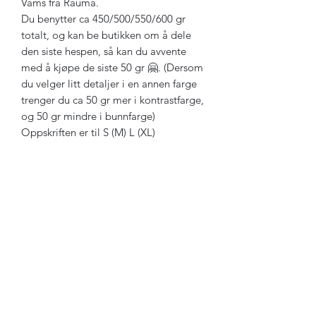
Vams fra Rauma.
Du benytter ca 450/500/550/600 gr
totalt, og kan be butikken om å dele
den siste hespen, så kan du avvente
med å kjøpe de siste 50 gr 🤗. (Dersom
du velger litt detaljer i en annen farge
trenger du ca 50 gr mer i kontrastfarge,
og 50 gr mindre i bunnfarge)
Oppskriften er til S (M) L (XL)
Abonneringsskjema
Send inn