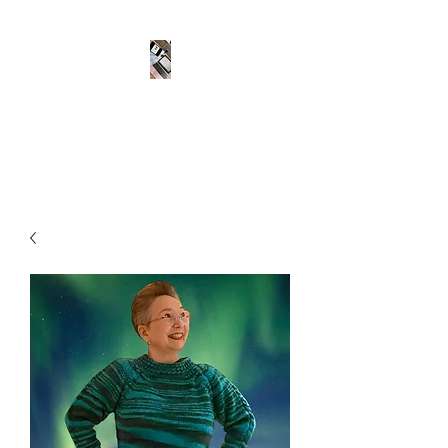
Husgudinnen, Org nr
937648243.
Designer ditt drømmeplagg!